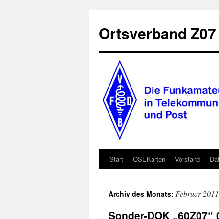
Zum
Inhalt
Ortsverband Z0
springen
Start
QSL-Karten
Vorstand
Dat
Februar 2011
Archiv des Monats:
Sonder-DOK „60Z07“ 0