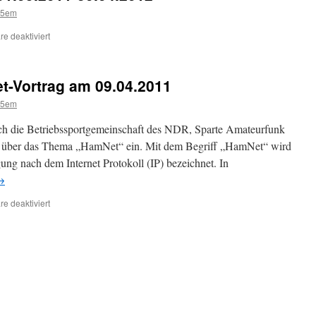
k5em
für
e deaktiviert
Sonder-
DOK
„60Z07“
-Vortrag am 09.04.2011
01.05.2011-
30.04.2012
k5em
uch die Betriebssportgemeinschaft des NDR, Sparte Amateurfunk
ag über das Thema „HamNet“ ein. Mit dem Begriff „HamNet“ wird
ung nach dem Internet Protokoll (IP) bezeichnet. In
→
für
e deaktiviert
Einladung
zum
HamNet-
Vortrag
am
09.04.2011