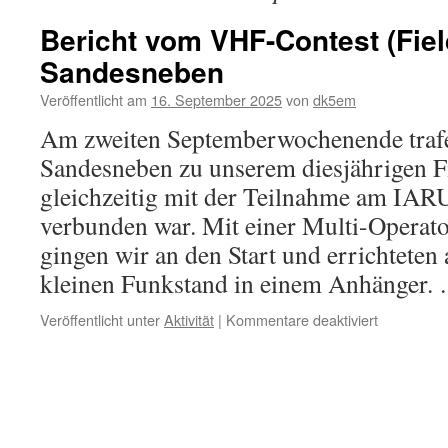
Bericht vom VHF-Contest (Fiel
Sandesneben
Veröffentlicht am
16. September 2025
von
dk5em
Am zweiten Septemberwochenende trafe
Sandesneben zu unserem diesjährigen Fi
gleichzeitig mit der Teilnahme am IA
verbunden war. Mit einer Multi-Operat
gingen wir an den Start und errichteten
kleinen Funkstand in einem Anhänger
für
Veröffentlicht unter
Aktivität
|
Kommentare deaktiviert
Bericht
vom
VHF-
Contest
(Fieldday)
in