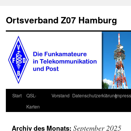
Zum
Inhalt
Ortsverband Z07 Hamburg
springen
Start
QSL-
Vorstand
Datenschutzerklärung
Impres
Karten
September 2025
Archiv des Monats: