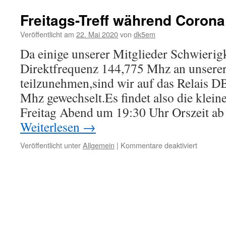
Freitags-Treff während Corona
Veröffentlicht am
22. Mai 2020
von
dk5em
Da einige unserer Mitglieder Schwierig
Direktfrequenz 144,775 Mhz an unsere
teilzunehmen,sind wir auf das Relais
Mhz gewechselt.Es findet also die kle
Freitag Abend um 19:30 Uhr Orszeit ab
Weiterlesen
→
für
Veröffentlicht unter
Allgemein
|
Kommentare deaktiviert
Freitags-
Treff
während
Corona