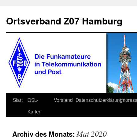
Zum
Inhalt
Ortsverband Z07 Hamburg
springen
Start
QSL-
Vorstand
Datenschutzerklärung
Impres
Karten
Mai 2020
Archiv des Monats: