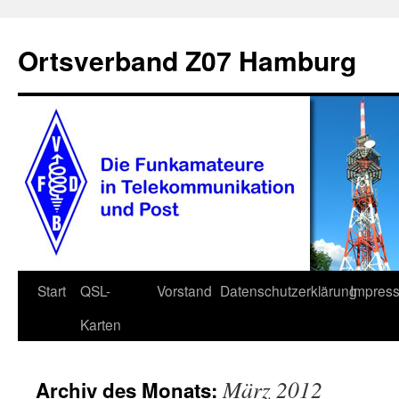
Zum
Inhalt
Ortsverband Z07 Hamburg
springen
Start
QSL-
Vorstand
Datenschutzerklärung
Impres
Karten
März 2012
Archiv des Monats: