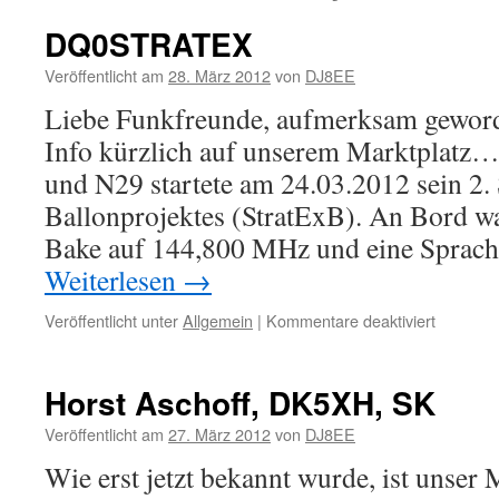
DQ0STRATEX
Veröffentlicht am
28. März 2012
von
DJ8EE
Liebe Funkfreunde, aufmerksam geworde
Info kürzlich auf unserem Marktpla
und N29 startete am 24.03.2012 sein 2.
Ballonprojektes (StratExB). An Bord wa
Bake auf 144,800 MHz und eine Sprac
Weiterlesen
→
für
Veröffentlicht unter
Allgemein
|
Kommentare deaktiviert
DQ0STR
Horst Aschoff, DK5XH, SK
Veröffentlicht am
27. März 2012
von
DJ8EE
Wie erst jetzt bekannt wurde, ist unser 