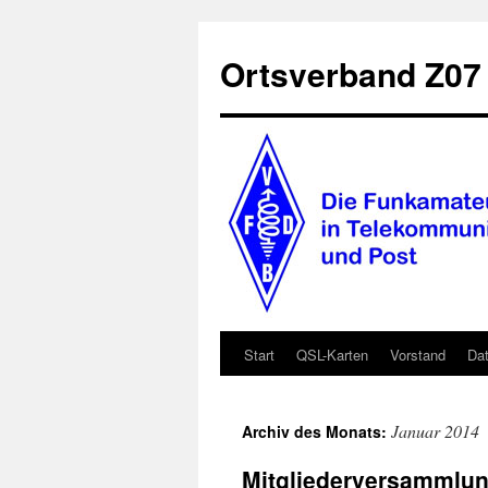
Zum
Inhalt
Ortsverband Z0
springen
Start
QSL-Karten
Vorstand
Dat
Januar 2014
Archiv des Monats:
Mitgliederversammlun