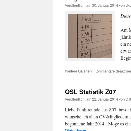
Veröffentlicht am
30. Januar 2014
von
dk
Diese
Am Mi
jährl
ein n
erwar
Begi
Weitere Galerien
|
Kommentare deaktivier
QSL Statistik Z07
Veröffentlicht am
22. Januar 2014
von
DJ
Liebe Funkfreunde aus Z07, bevor ic
wünsche ich allen OV-Mitgliedern u
begonnene Jahr 2014. Möge es ei
Weiterlesen
→