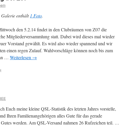
5em
 Galerie enthält
1 Foto
.
ttwoch den 5.2.14 findet in den Clubräumen von Z07 die
iche Mitgliederversammlung statt. Dabei wird dieses mal wieder
euer Vorstand gewählt. Es wird also wieder spannend und wir
ten einen regen Zulauf. Wahlvorschläge können noch bis zum
nn …
Weiterlesen
→
für
t
Mitgliederversammlung
bei
Z07
8EE
h Euch meine kleine QSL-Statistik des letzten Jahres vorstelle,
nd Ihren Familienangehörigen alles Gute für das gerade
n Gutes werden. Am QSL-Versand nahmen 26 Rufzeichen teil. …