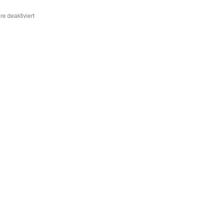
für
e deaktiviert
QSL
Statistik
Z07