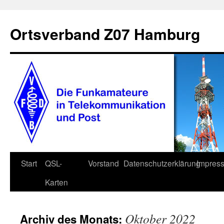
Zum
Inhalt
Ortsverband Z07 Hamburg
springen
Start
QSL-
Vorstand
Datenschutzerklärung
Impres
Karten
Oktober 2022
Archiv des Monats: