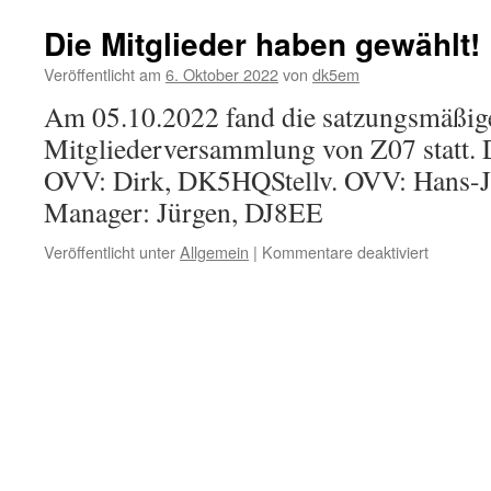
Die Mitglieder haben gewählt!
Veröffentlicht am
6. Oktober 2022
von
dk5em
Am 05.10.2022 fand die satzungsmäßig
Mitgliederversammlung von Z07 statt. 
OVV: Dirk, DK5HQStellv. OVV: Hans
Manager: Jürgen, DJ8EE
für
Veröffentlicht unter
Allgemein
|
Kommentare deaktiviert
Die
Mitgliede
haben
gewählt!