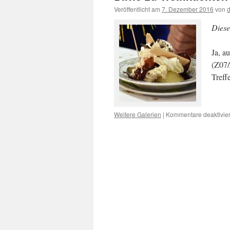
Veröffentlicht am
7. Dezember 2016
von
Diese
Ja, a
(Z07/
Treff
Weitere Galerien
|
Kommentare deaktivier