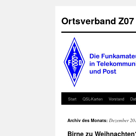
Zum
Inhalt
Ortsverband Z0
springen
Start
QSL-Karten
Vorstand
Dat
Dezember 20
Archiv des Monats:
Birne zu Weihnachten