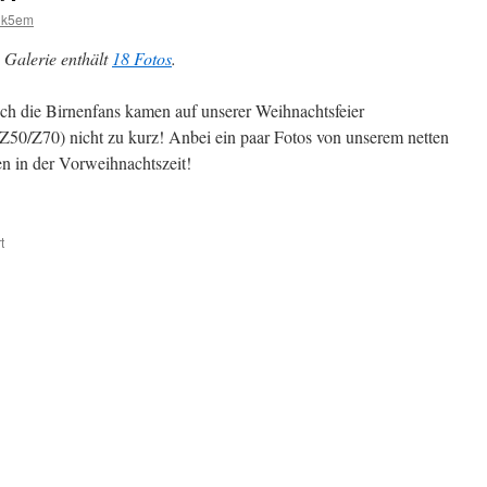
dk5em
 Galerie enthält
18 Fotos
.
uch die Birnenfans kamen auf unserer Weihnachtsfeier
Z50/Z70) nicht zu kurz! Anbei ein paar Fotos von unserem netten
en in der Vorweihnachtszeit!
für
t
Birne
zu
Weihnachten?!