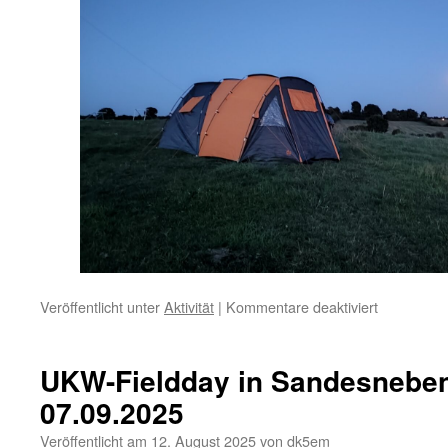
für
Veröffentlicht unter
Aktivität
|
Kommentare deaktiviert
Bericht
vom
VHF-
UKW-Fieldday in Sandesneben
Contest
07.09.2025
(Fieldday)
in
Veröffentlicht am
12. August 2025
von
dk5em
Sandesne