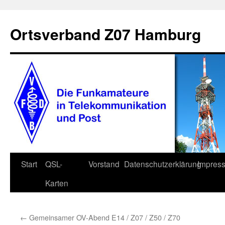
Zum
Inhalt
Ortsverband Z07 Hamburg
springen
Start
QSL-
Vorstand
Datenschutzerklärung
Impres
Karten
←
Gemeinsamer OV-Abend E14 / Z07 / Z50 / Z70