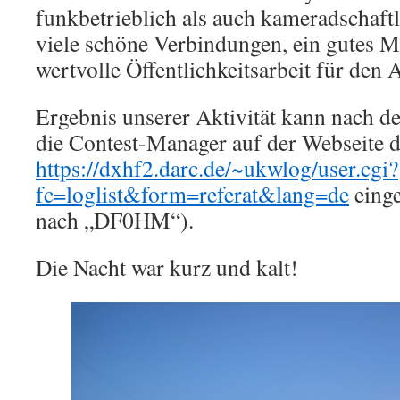
funkbetrieblich als auch kameradschaftl
viele schöne Verbindungen, ein gutes M
wertvolle Öffentlichkeitsarbeit für den
Ergebnis unserer Aktivität kann nach 
die Contest-Manager auf der Webseite 
https://dxhf2.darc.de/~ukwlog/user.cgi?
fc=loglist&form=referat&lang=de
eing
nach „DF0HM“).
Die Nacht war kurz und kalt!