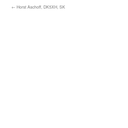
←
Horst Aschoff, DK5XH, SK