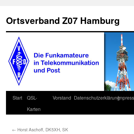
Zum
Inhalt
Ortsverband Z07 Hamburg
springen
Start
QSL-
Vorstand
Datenschutzerklärung
Impres
Karten
←
Horst Aschoff, DK5XH, SK